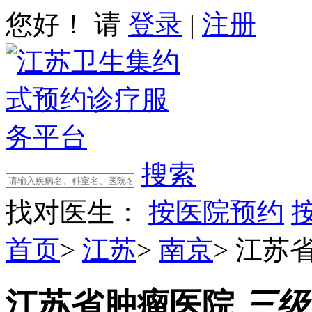
您好！ 请
登录
|
注册
搜索
找对医生：
按医院预约
首页
>
江苏
>
南京
>
江苏
江苏省肿瘤医院
三级