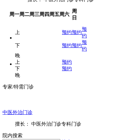
周
周一
周二
周三
周四
周五
周六
日
预
上
预约
预约
约
预
下
预约
预约
约
晚
上
预约
下
预约
晚
专家/特需门诊
中医外治门诊
擅长： 中医外治门诊专科门诊
院内搜索