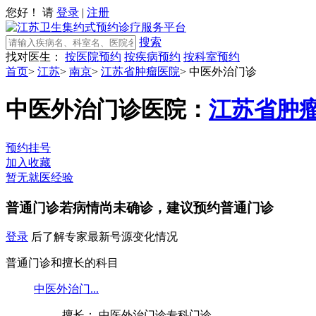
您好！ 请
登录
|
注册
搜索
找对医生：
按医院预约
按疾病预约
按科室预约
首页
>
江苏
>
南京
>
江苏省肿瘤医院
>
中医外治门诊
中医外治门诊
医院：
江苏省肿
预约挂号
加入收藏
暂无就医经验
普通门诊
若病情尚未确诊，建议预约普通门诊
登录
后了解专家最新号源变化情况
普通门诊和擅长的科目
中医外治门...
擅长： 中医外治门诊专科门诊