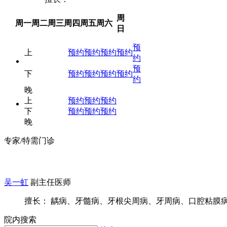
周
周一
周二
周三
周四
周五
周六
日
预
上
预约
预约
预约
预约
约
预
下
预约
预约
预约
预约
约
晚
上
预约
预约
预约
下
预约
预约
预约
晚
专家/特需门诊
吴一虹
副主任医师
擅长： 龋病、牙髓病、牙根尖周病、牙周病、口腔粘膜病等
院内搜索