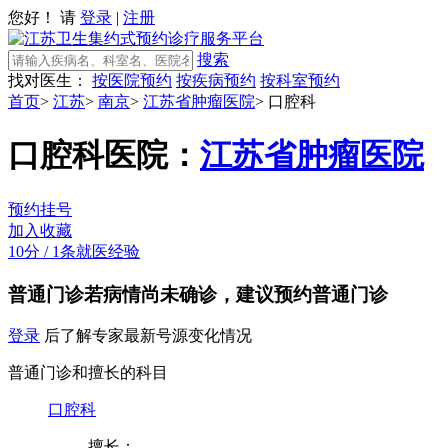
您好！ 请
登录
|
注册
搜索
找对医生：
按医院预约
按疾病预约
按科室预约
首页
>
江苏
>
南京
>
江苏省肿瘤医院
>
口腔科
口腔科
医院：
江苏省肿瘤医院
预约挂号
加入收藏
10分
/
1条就医经验
普通门诊
若病情尚未确诊，建议预约普通门诊
登录
后了解专家最新号源变化情况
普通门诊和擅长的科目
口腔科
擅长：