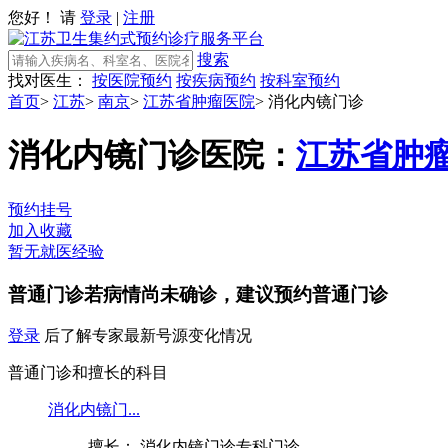
您好！ 请
登录
|
注册
搜索
找对医生：
按医院预约
按疾病预约
按科室预约
首页
>
江苏
>
南京
>
江苏省肿瘤医院
>
消化内镜门诊
消化内镜门诊
医院：
江苏省肿
预约挂号
加入收藏
暂无就医经验
普通门诊
若病情尚未确诊，建议预约普通门诊
登录
后了解专家最新号源变化情况
普通门诊和擅长的科目
消化内镜门...
擅长： 消化内镜门诊专科门诊