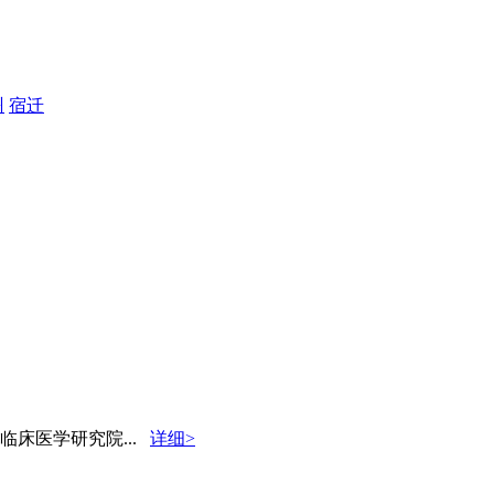
州
宿迁
床医学研究院...
详细>