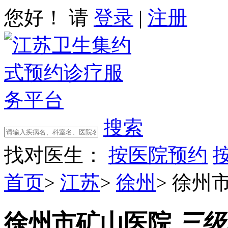
您好！ 请
登录
|
注册
搜索
找对医生：
按医院预约
首页
>
江苏
>
徐州
>
徐州
徐州市矿山医院
三级