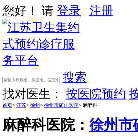
您好！ 请
登录
|
注册
搜索
找对医生：
按医院预约
首页
>
江苏
>
徐州
>
徐州市矿山医院
>
麻醉科
麻醉科
医院：
徐州市