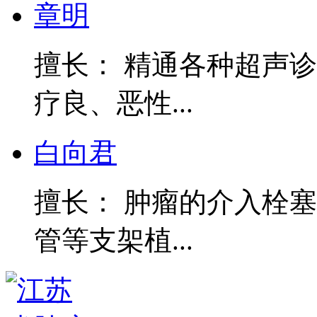
章明
擅长： 精通各种超声
疗良、恶性...
白向君
擅长： 肿瘤的介入栓
管等支架植...