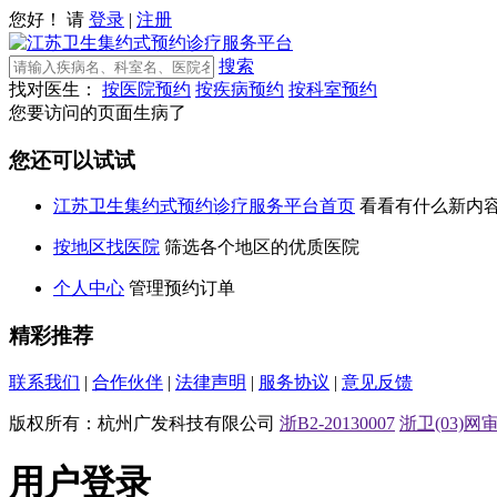
您好！ 请
登录
|
注册
搜索
找对医生：
按医院预约
按疾病预约
按科室预约
您要访问的页面生病了
您还可以试试
江苏卫生集约式预约诊疗服务平台首页
看看有什么新内
按地区找医院
筛选各个地区的优质医院
个人中心
管理预约订单
精彩推荐
联系我们
|
合作伙伴
|
法律声明
|
服务协议
|
意见反馈
版权所有：杭州广发科技有限公司
浙B2-20130007
浙卫(03)网审[
用户登录