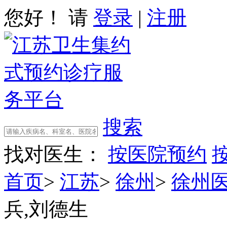
您好！ 请
登录
|
注册
搜索
找对医生：
按医院预约
首页
>
江苏
>
徐州
>
徐州
兵,刘德生