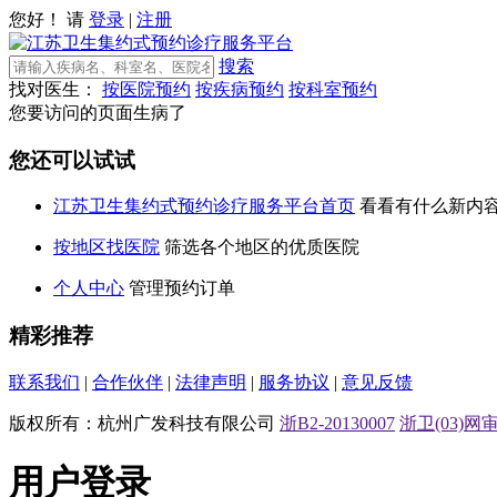
您好！ 请
登录
|
注册
搜索
找对医生：
按医院预约
按疾病预约
按科室预约
您要访问的页面生病了
您还可以试试
江苏卫生集约式预约诊疗服务平台首页
看看有什么新内
按地区找医院
筛选各个地区的优质医院
个人中心
管理预约订单
精彩推荐
联系我们
|
合作伙伴
|
法律声明
|
服务协议
|
意见反馈
版权所有：杭州广发科技有限公司
浙B2-20130007
浙卫(03)网审[
用户登录