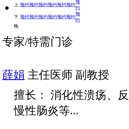
预
上
预约
预约
预约
预约
预约
预约
约
预
下
预约
预约
预约
预约
预约
预约
约
晚
专家/特需门诊
薛娟
主任医师 副教授
擅长： 消化性溃疡、
慢性肠炎等...