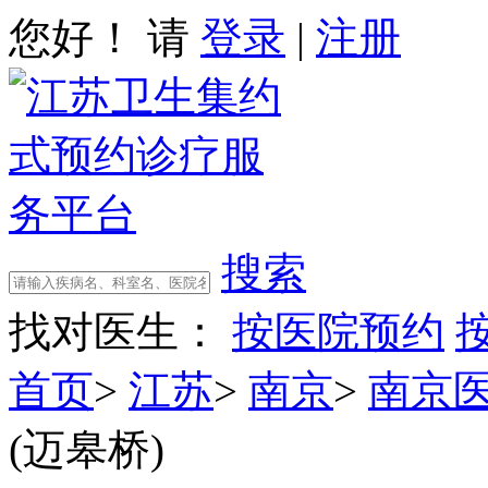
您好！ 请
登录
|
注册
搜索
找对医生：
按医院预约
首页
>
江苏
>
南京
>
南京
(迈皋桥)