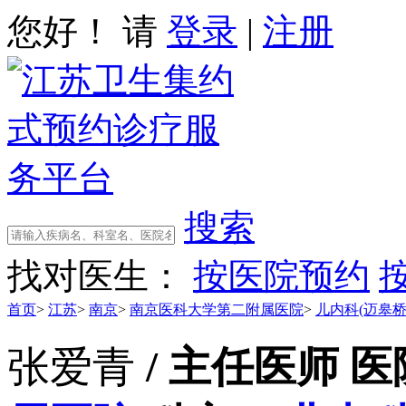
您好！ 请
登录
|
注册
搜索
找对医生：
按医院预约
首页
>
江苏
>
南京
>
南京医科大学第二附属医院
>
儿内科(迈皋桥
张爱青
/ 主任医师
医