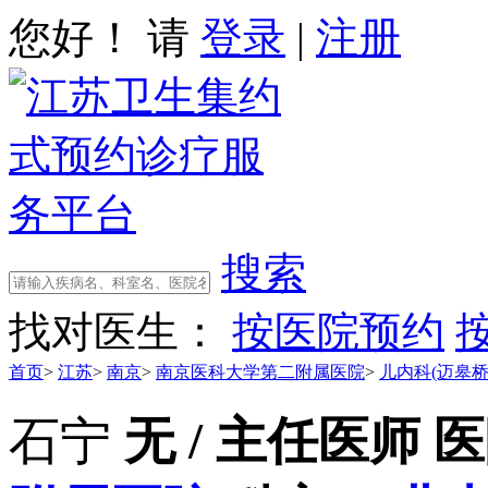
您好！ 请
登录
|
注册
搜索
找对医生：
按医院预约
首页
>
江苏
>
南京
>
南京医科大学第二附属医院
>
儿内科(迈皋桥
石宁
无 / 主任医师
医