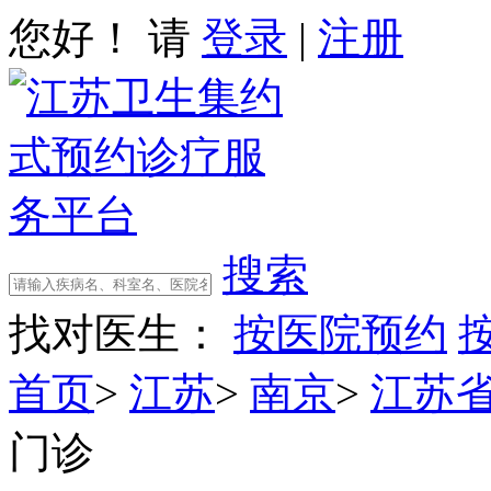
您好！ 请
登录
|
注册
搜索
找对医生：
按医院预约
首页
>
江苏
>
南京
>
江苏
门诊