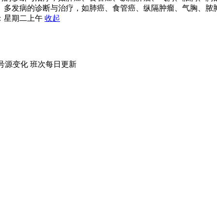
病、多发病的诊断与治疗，如肺癌、食管癌、纵隔肿瘤、气胸、脓
：星期二上午
收起
号源变化
班次每日
更新