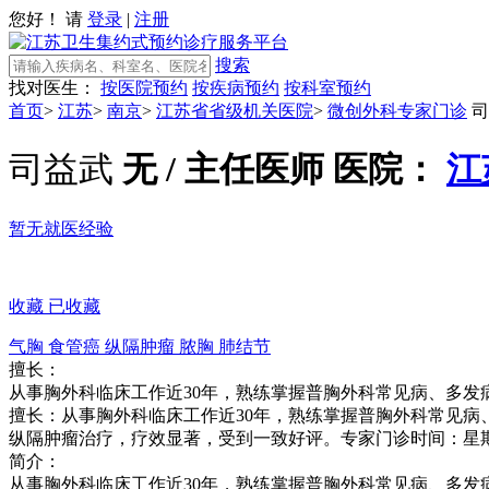
您好！ 请
登录
|
注册
搜索
找对医生：
按医院预约
按疾病预约
按科室预约
首页
>
江苏
>
南京
>
江苏省省级机关医院
>
微创外科专家门诊
司
司益武
无 / 主任医师
医院：
江
暂无就医经验
收藏
已收藏
气胸
食管癌
纵隔肿瘤
脓胸
肺结节
擅长：
从事胸外科临床工作近30年，熟练掌握普胸外科常见病、多发
擅长：从事胸外科临床工作近30年，熟练掌握普胸外科常见
纵隔肿瘤治疗，疗效显著，受到一致好评。专家门诊时间：星
简介：
从事胸外科临床工作近30年，熟练掌握普胸外科常见病、多发