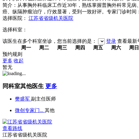
简介：从事胸外科临床工作近30年，熟练掌握普胸外科常见
癌、纵隔肿瘤治疗，疗效显著，受到一致好评。专家门诊时间
选择医院：
江苏省省级机关医院
选择科室：
该医生在多个科室坐诊，您当前选择的是：
登录
查看最新
周一
周二
周三
周四
周五
周六
周日
预约规则
更多
收起
暂无
同科室其他医生
更多
樊盛军
副主任医师
微创专家门...
其他
查看路线
江苏省省级机关医院