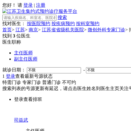
您好！ 请
登录
|
注册
搜索
找对医生：
按医院预约
按疾病预约
按科室预约
首页
>
江苏
>
南京
>
江苏省省级机关医院
>
微创外科专家门诊
>
找到
3
位医生
医生职称
主任医师
副主任医师
就诊日期：
-
1
登录
查看最新号源状态
特需门诊
专家门诊
普通门诊
不可约
搜索列表的号源更新有延迟，请点击医生姓名到医生主页关注号
登录查看排班
司益武
主任医师