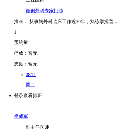
微创外科专家门诊
擅长：
从事胸外科临床工作近30年，熟练掌握普...
1
预约量
疗效：
暂无
态度：
暂无
08/11
周二
登录查看排班
樊盛军
副主任医师