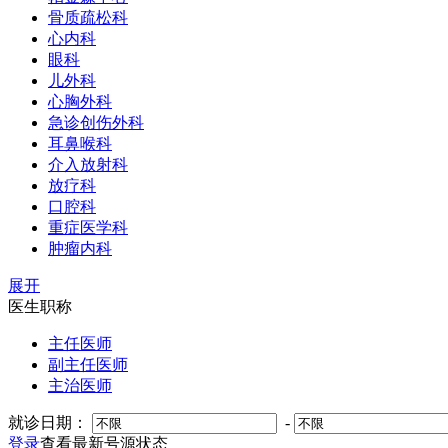
骨质疏松科
心内科
眼科
儿外科
心胸外科
急诊创伤外科
耳鼻喉科
介入放射科
放疗科
口腔科
重症医学科
肿瘤内科
展开
医生职称
主任医师
副主任医师
主治医师
就诊日期：
-
登录
查看最新号源状态