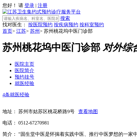
您好！ 请
登录
|
注册
搜索
找对医生：
按医院预约
按疾病预约
按科室预约
首页
>
江苏
>
苏州
>
苏州桃花坞中医门诊部
苏州桃花坞中医门诊部
对外综
医院主页
医院简介
预约挂号
就医经验
4条就医经验
地址：
苏州市姑苏区桃花桥路9号
查看地图
电话：
0512-67270981
简介：
"固生堂中医是怀揣着实践中医、推行中医梦想的一家中