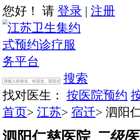
您好！ 请
登录
|
注册
搜索
找对医生：
按医院预约
首页
>
江苏
>
宿迁
>
泗阳
泗阳仁慈医院
二级医