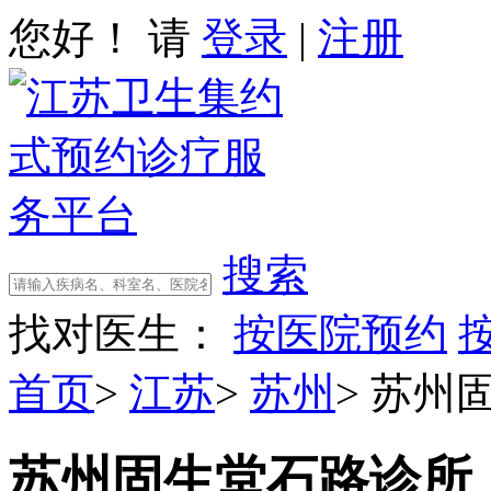
您好！ 请
登录
|
注册
搜索
找对医生：
按医院预约
首页
>
江苏
>
苏州
>
苏州
苏州固生堂石路诊所