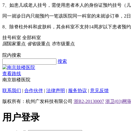
7、如患儿或老人挂号，需使用患者本人的身份证预约挂号（
同一就诊日内只能预约一笔该医院同一科室的未就诊订单，2日
8、除脊柱外科和皮肤科，其余科室不支持14周岁以下患者预约
挂号科室
全部科室
国
国家重点
省
省级重点
市
市级重点
院内搜索
搜索
查看路线
南京鼓楼医院
联系我们
|
合作伙伴
|
法律声明
|
服务协议
|
意见反馈
版权所有：杭州广发科技有限公司
浙B2-20130007
浙卫(03)网审[
用户登录