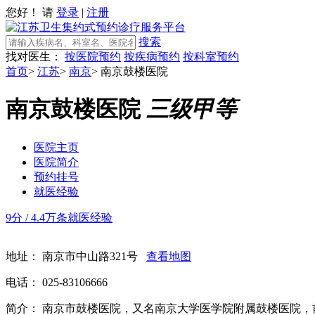
您好！ 请
登录
|
注册
搜索
找对医生：
按医院预约
按疾病预约
按科室预约
首页
>
江苏
>
南京
>
南京鼓楼医院
南京鼓楼医院
三级甲等
医院主页
医院简介
预约挂号
就医经验
9分
/
4.4万条就医经验
地址：
南京市中山路321号
查看地图
电话：
025-83106666
简介：
南京市鼓楼医院，又名南京大学医学院附属鼓楼医院，前身