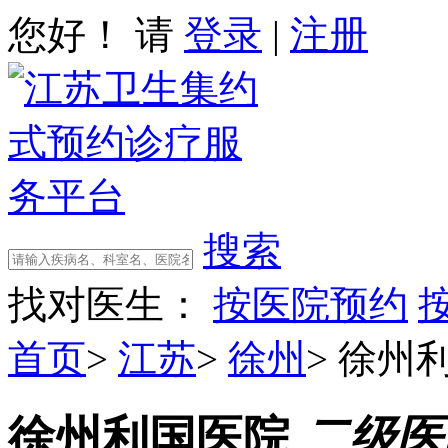
您好！ 请
登录
|
注册
搜索
找对医生：
按医院预约
首页
>
江苏
>
徐州
>
徐州
徐州利国医院
二级医