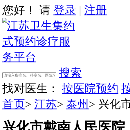
您好！ 请
登录
|
注册
搜索
找对医生：
按医院预约
首页
>
江苏
>
泰州
>
兴化
兴化市戴南人民医院