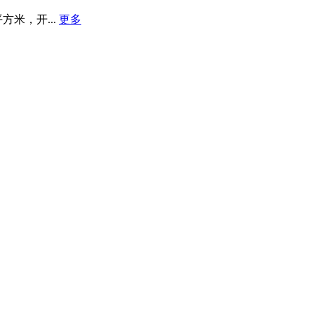
米，开...
更多