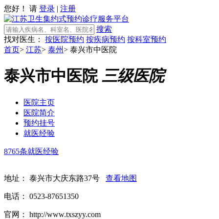
您好！ 请
登录
|
注册
搜索
找对医生：
按医院预约
按疾病预约
按科室预约
首页
>
江苏
>
泰州
>
泰兴市中医院
泰兴市中医院
三级医院
医院主页
医院简介
预约挂号
就医经验
8765条就医经验
地址：
泰兴市大庆东路37号
查看地图
电话：
0523-87651350
官网：
http://www.txszyy.com