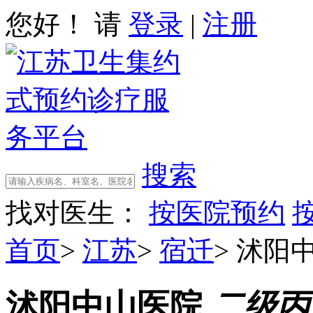
您好！ 请
登录
|
注册
搜索
找对医生：
按医院预约
首页
>
江苏
>
宿迁
>
沭阳
沭阳中山医院
二级丙