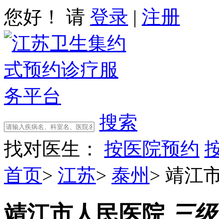
您好！ 请
登录
|
注册
搜索
找对医生：
按医院预约
首页
>
江苏
>
泰州
>
靖江
靖江市人民医院
三级