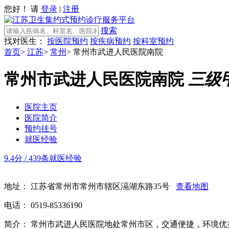
您好！ 请
登录
|
注册
搜索
找对医生：
按医院预约
按疾病预约
按科室预约
首页
>
江苏
>
常州
>
常州市武进人民医院南院
常州市武进人民医院南院
三级
医院主页
医院简介
预约挂号
就医经验
9.4分
/
439条就医经验
地址：
江苏省常州市常州市辖区滆湖东路35号
查看地图
电话：
0519-85336190
简介：
常州市武进人民医院地处常州市区，交通便捷，环境优美