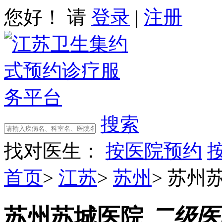
您好！ 请
登录
|
注册
搜索
找对医生：
按医院预约
首页
>
江苏
>
苏州
>
苏州
苏州苏城医院
二级医