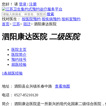
您好！ 请
登录
|
注册
搜索
找对医生：
按医院预约
按疾病预约
按科室预约
首页
>
江苏
>
宿迁
>
泗阳康达医院
泗阳康达医院
二级医院
医院主页
医院简介
预约挂号
就医经验
1条就医经验
地址：
泗阳县众兴镇长春中路
查看地图
电话：
0527-85210120
简介：
泗阳康达医院是一所新兴的现代化国家二级综合医院，位于