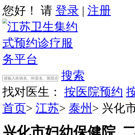
您好！ 请
登录
|
注册
搜索
找对医生：
按医院预约
首页
>
江苏
>
泰州
>
兴化
兴化市妇幼保健院
二