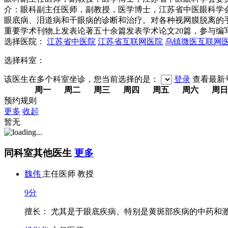
介：眼科副主任医师，副教授，医学博士，江苏省中医眼科学会
眼底病、泪道病和干眼病的诊断和治疗。对各种视网膜脱离的
重要学术刊物上发表论著五十余篇发表学术论文20篇，参与编
选择医院：
江苏省中医院
江苏省互联网医院
乌镇微医互联网
选择科室：
该医生在多个科室坐诊，您当前选择的是：
登录
查看最新
周一
周二
周三
周四
周五
周六
周日
预约规则
更多
收起
暂无
同科室其他医生
更多
魏伟
主任医师 教授
9分
擅长： 尤其是于眼底疾病、特别是黄斑部疾病的中药和激光