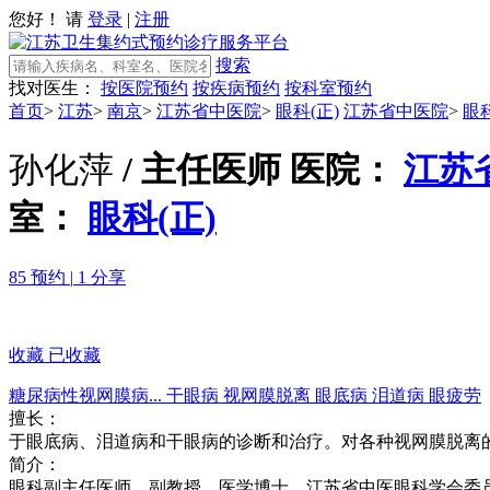
您好！ 请
登录
|
注册
搜索
找对医生：
按医院预约
按疾病预约
按科室预约
首页
>
江苏
>
南京
>
江苏省中医院
>
眼科(正)
江苏省中医院
>
眼科
孙化萍
/ 主任医师
医院：
江苏
室：
眼科(正)
85 预约
|
1 分享
收藏
已收藏
糖尿病性视网膜病...
干眼病
视网膜脱离
眼底病
泪道病
眼疲劳
擅长：
于眼底病、泪道病和干眼病的诊断和治疗。对各种视网膜脱离
简介：
眼科副主任医师，副教授，医学博士，江苏省中医眼科学会委员