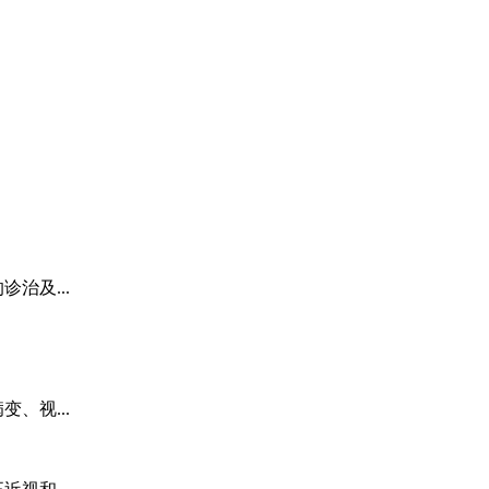
治及...
、视...