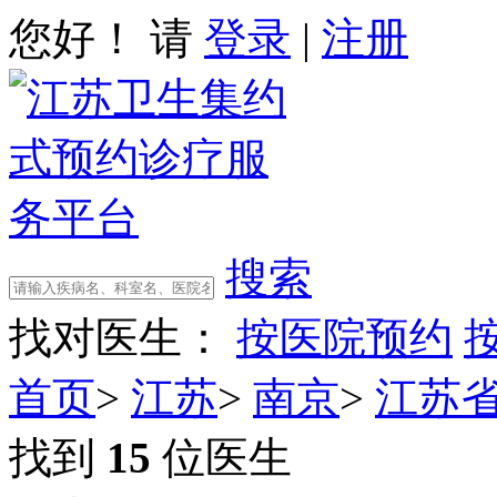
您好！ 请
登录
|
注册
搜索
找对医生：
按医院预约
首页
>
江苏
>
南京
>
江苏
找到
15
位医生