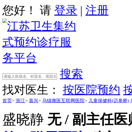
您好！ 请
登录
|
注册
搜索
找对医生：
按医院预约
首页
>
浙江
>
嘉兴
>
乌镇微医互联网医院
>
儿童保健科(迈皋桥)
盛晓静
无 / 副主任