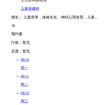
主任医师
副教授
儿童保健科
擅长：
儿童营养，体格生长、神经心理发育，儿童...
38
预约量
疗效：
暂无
态度：
暂无
08/10
周一
08/11
周二
08/12
周三