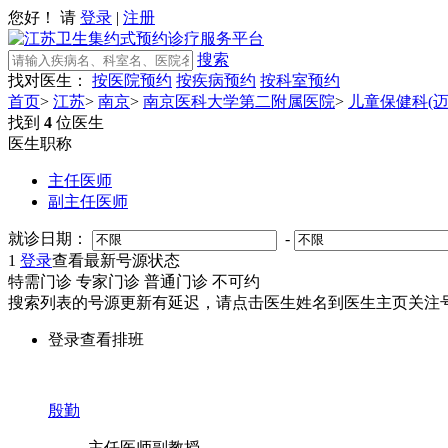
您好！ 请
登录
|
注册
搜索
找对医生：
按医院预约
按疾病预约
按科室预约
首页
>
江苏
>
南京
>
南京医科大学第二附属医院
>
儿童保健科(迈
找到
4
位医生
医生职称
主任医师
副主任医师
就诊日期：
-
1
登录
查看最新号源状态
特需门诊
专家门诊
普通门诊
不可约
搜索列表的号源更新有延迟，请点击医生姓名到医生主页关注号
登录查看排班
殷勤