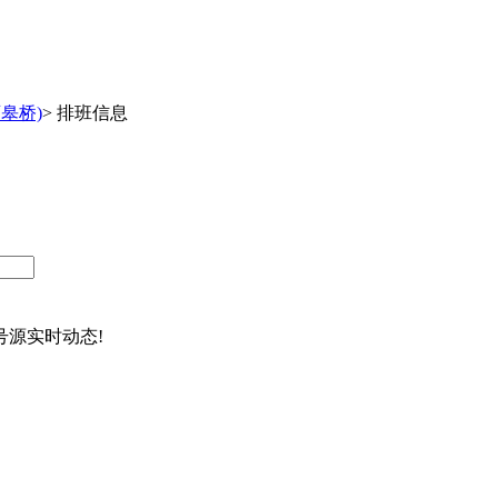
皋桥)
>
排班信息
源实时动态!