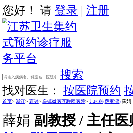
您好！ 请
登录
|
注册
搜索
找对医生：
按医院预约
首页
>
浙江
>
嘉兴
>
乌镇微医互联网医院
>
儿内科(萨家湾)
薛娟
薛娟
副教授 / 主任