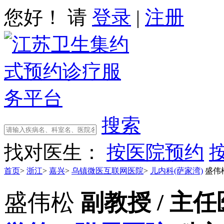
您好！ 请
登录
|
注册
搜索
找对医生：
按医院预约
首页
>
浙江
>
嘉兴
>
乌镇微医互联网医院
>
儿内科(萨家湾)
盛伟
盛伟松
副教授 / 主