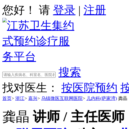
您好！ 请
登录
|
注册
搜索
找对医生：
按医院预约
首页
>
浙江
>
嘉兴
>
乌镇微医互联网医院
>
儿内科(萨家湾)
龚晶
龚晶
讲师 / 主任医师