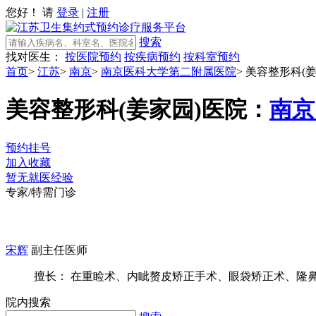
您好！ 请
登录
|
注册
搜索
找对医生：
按医院预约
按疾病预约
按科室预约
首页
>
江苏
>
南京
>
南京医科大学第二附属医院
>
美容整形科(姜
美容整形科(姜家园)
医院：
南京
预约挂号
加入收藏
暂无就医经验
专家/特需门诊
宋辉
副主任医师
擅长： 在重睑术、内眦赘皮矫正手术、眼袋矫正术、隆鼻术
院内搜索