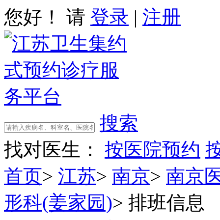
您好！ 请
登录
|
注册
搜索
找对医生：
按医院预约
首页
>
江苏
>
南京
>
南京
形科(姜家园)
>
排班信息