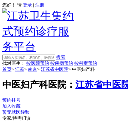
您好！ 请
登录
|
注册
搜索
找对医生：
按医院预约
按疾病预约
按科室预约
首页
>
江苏
>
南京
>
江苏省中医院
>
中医妇产科
中医妇产科
医院：
江苏省中医
预约挂号
加入收藏
暂无就医经验
专家/特需门诊