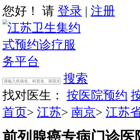
您好！ 请
登录
|
注册
搜索
找对医生：
按医院预约
首页
>
江苏
>
南京
>
江苏
前列腺癌专病门诊
医