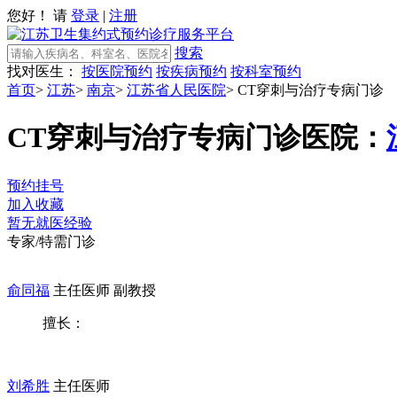
您好！ 请
登录
|
注册
搜索
找对医生：
按医院预约
按疾病预约
按科室预约
首页
>
江苏
>
南京
>
江苏省人民医院
>
CT穿刺与治疗专病门诊
CT穿刺与治疗专病门诊
医院：
预约挂号
加入收藏
暂无就医经验
专家/特需门诊
俞同福
主任医师 副教授
擅长：
刘希胜
主任医师