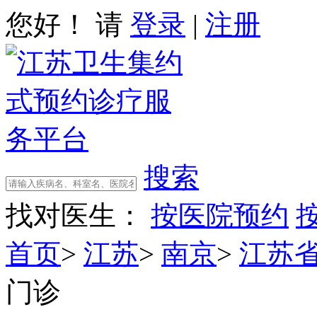
您好！ 请
登录
|
注册
搜索
找对医生：
按医院预约
首页
>
江苏
>
南京
>
江苏
门诊