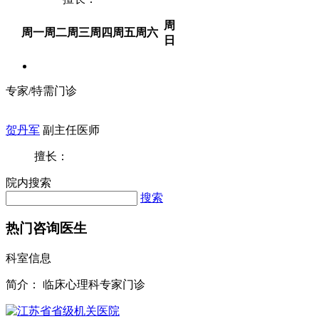
周
周一
周二
周三
周四
周五
周六
日
专家/特需门诊
贺丹军
副主任医师
擅长：
院内搜索
搜索
热门咨询医生
科室信息
简介：
临床心理科专家门诊