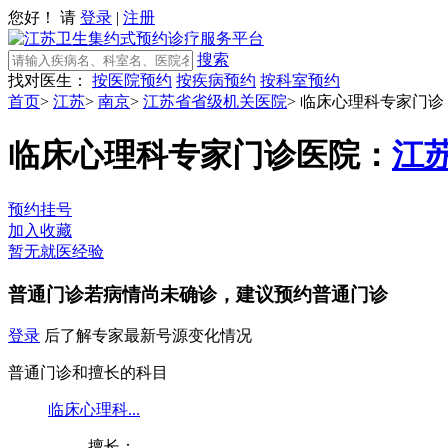
您好！ 请
登录
|
注册
搜索
找对医生：
按医院预约
按疾病预约
按科室预约
首页
>
江苏
>
南京
>
江苏省省级机关医院
>
临床心理科专家门诊
临床心理科专家门诊
医院：
江
预约挂号
加入收藏
暂无就医经验
普通门诊
若病情尚未确诊，建议预约普通门诊
登录
后了解专家最新号源变化情况
普通门诊和擅长的科目
临床心理科...
擅长：