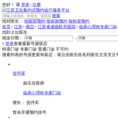
您好！ 请
登录
|
注册
搜索
找对医生：
按医院预约
按疾病预约
按科室预约
首页
>
江苏
>
南京
>
江苏省省级机关医院
>
临床心理科专家门诊
找到
2
位医生
就诊日期：
-
1
登录
查看最新号源状态
特需门诊
专家门诊
普通门诊
不可约
搜索列表的号源更新有延迟，请点击医生姓名到医生主页关注号
贺丹军
副主任医师
临床心理科专家门诊
擅长：
贺丹军
暂未开通预约挂号