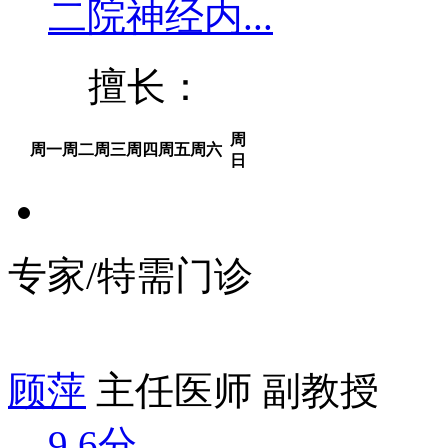
二院神经内...
擅长：
周
周一
周二
周三
周四
周五
周六
日
专家/特需门诊
顾萍
主任医师 副教授
9.6分