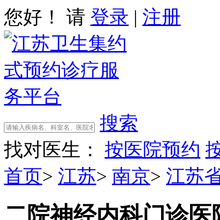
您好！ 请
登录
|
注册
搜索
找对医生：
按医院预约
首页
>
江苏
>
南京
>
江苏
二院神经内科门诊
医