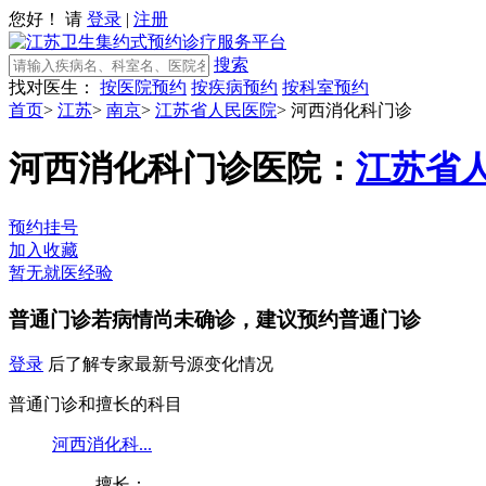
您好！ 请
登录
|
注册
搜索
找对医生：
按医院预约
按疾病预约
按科室预约
首页
>
江苏
>
南京
>
江苏省人民医院
>
河西消化科门诊
河西消化科门诊
医院：
江苏省
预约挂号
加入收藏
暂无就医经验
普通门诊
若病情尚未确诊，建议预约普通门诊
登录
后了解专家最新号源变化情况
普通门诊和擅长的科目
河西消化科...
擅长：