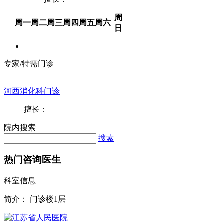
周
周一
周二
周三
周四
周五
周六
日
专家/特需门诊
河西消化科门诊
擅长：
院内搜索
搜索
热门咨询医生
科室信息
简介：
门诊楼1层