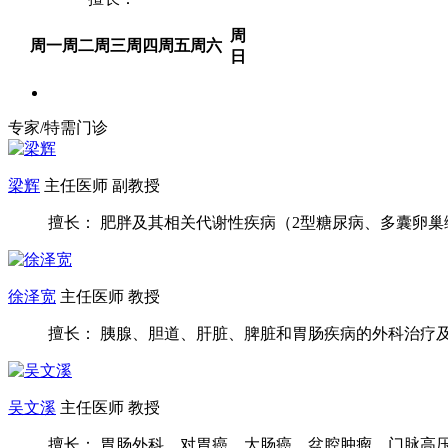
周
周一
周二
周三
周四
周五
周六
日
专家/特需门诊
梁辉
主任医师 副教授
擅长： 肥胖及其相关代谢性疾病（2型糖尿病、多囊卵巢综合
徐泽宽
主任医师 教授
擅长： 胰腺、胆道、肝脏、脾脏和胃肠疾病的外科治疗及腹
吴文溪
主任医师 教授
擅长： 胃肠外科，对胃癌、大肠癌、盆腔肿瘤、门脉高压及