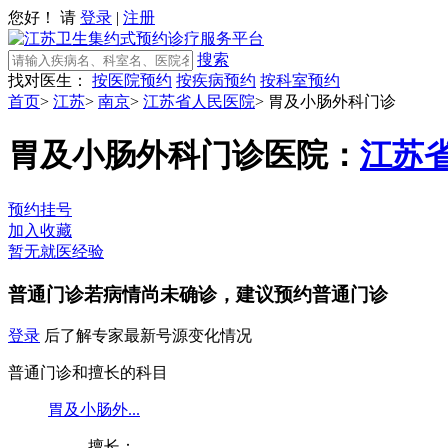
您好！ 请
登录
|
注册
搜索
找对医生：
按医院预约
按疾病预约
按科室预约
首页
>
江苏
>
南京
>
江苏省人民医院
>
胃及小肠外科门诊
胃及小肠外科门诊
医院：
江苏
预约挂号
加入收藏
暂无就医经验
普通门诊
若病情尚未确诊，建议预约普通门诊
登录
后了解专家最新号源变化情况
普通门诊和擅长的科目
胃及小肠外...
擅长：