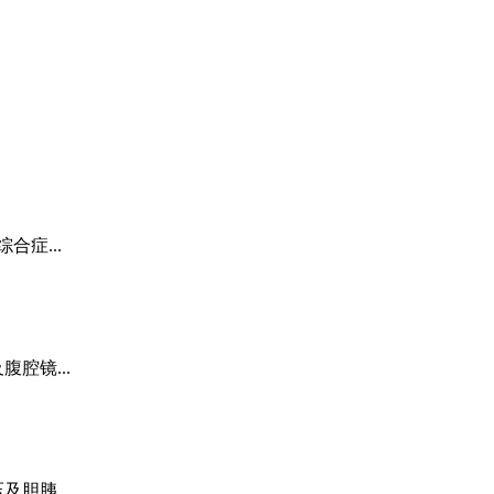
症...
腔镜...
胆胰...