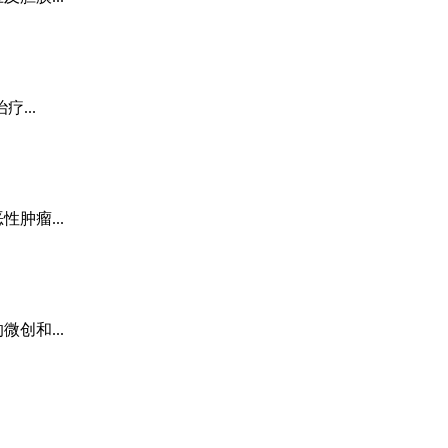
...
肿瘤...
创和...