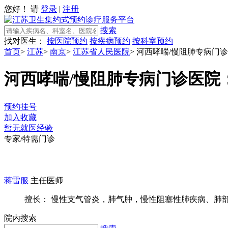
您好！ 请
登录
|
注册
搜索
找对医生：
按医院预约
按疾病预约
按科室预约
首页
>
江苏
>
南京
>
江苏省人民医院
>
河西哮喘/慢阻肺专病门诊
河西哮喘/慢阻肺专病门诊
医院
预约挂号
加入收藏
暂无就医经验
专家/特需门诊
蒋雷服
主任医师
擅长： 慢性支气管炎，肺气肿，慢性阻塞性肺疾病、肺部结
院内搜索